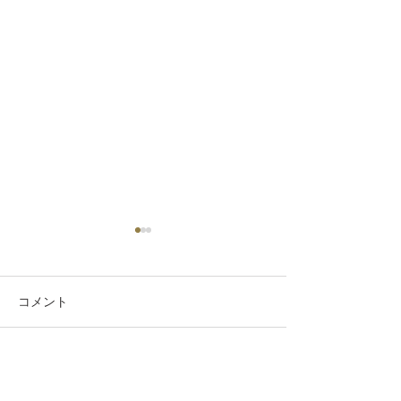
コメント
お盆休みのご案内
コメントを追加…
羽エクステソフ
販売開始